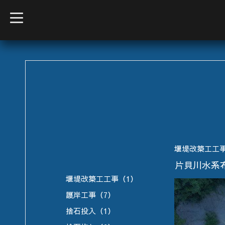
t
o
g
g
l
e
n
a
v
i
g
a
t
i
o
n
堰堤改築工工
片貝川水系
堰堤改築工工事（1）
護岸工事（7）
捨石投入（1）