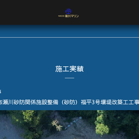
施工実績
事
布瀬川砂防関係施設整備（砂防）福平3号堰堤改築工工