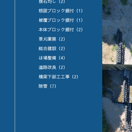
捨石均し（2）
根固ブロック据付（1）
被覆ブロック据付（1）
本体ブロック据付（2）
草刈業務（2）
総合建設（2）
ほ場整備（4）
道路改良（2）
橋梁下部工工事（2）
除雪（7）