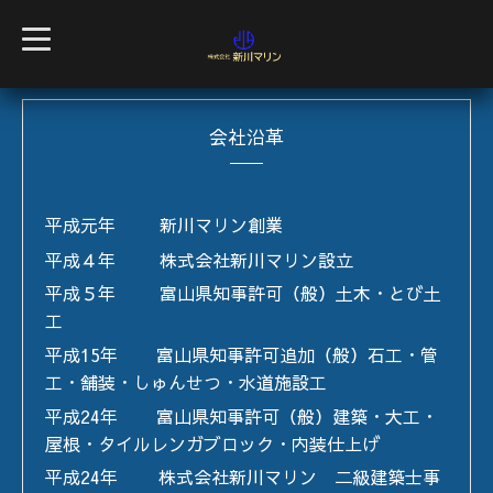
t
o
g
g
l
e
会社沿革
n
a
v
i
g
a
平成元年 新川マリン創業
t
i
平成４年 株式会社新川マリン設立
o
n
平成５年 富山県知事許可（般）土木・とび土
工
平成15年 富山県知事許可追加（般）石工・管
工・舗装・しゅんせつ・水道施設工
平成24年 富山県知事許可（般）建築・大工・
屋根・タイルレンガブロック・内装仕上げ
平成24年 株式会社新川マリン 二級建築士事