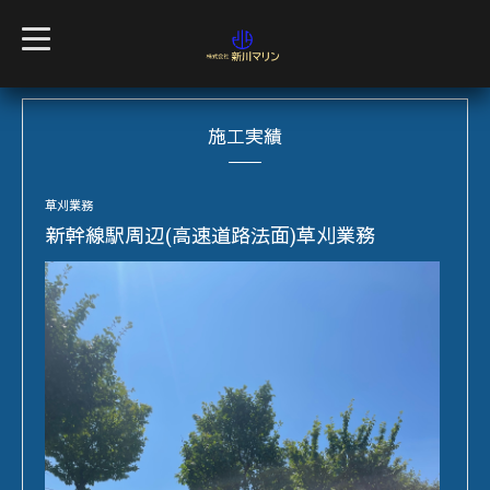
t
o
g
g
l
e
施工実績
n
a
v
i
g
草刈業務
a
新幹線駅周辺(高速道路法面)草刈業務
t
i
o
n